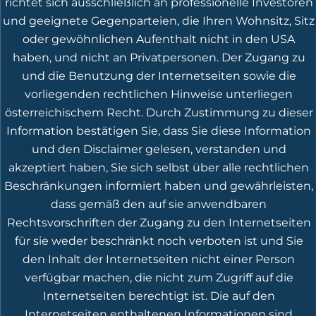
richtet sich ausschließlich an professionelle Investoren
CONVEX Experts, die erste Adresse für
und geeignete Gegenparteien, die Ihren Wohnsitz, Sitz
konvexe Investmentlösungen.
oder gewöhnlichen Aufenthalt nicht in den USA
haben, und nicht an Privatpersonen. Der Zugang zu
und die Benutzung der Internetseiten sowie die
vorliegenden rechtlichen Hinweise unterliegen
österreichischem Recht. Durch Zustimmung zu dieser
Information bestätigen Sie, dass Sie diese Information
KONTAKT
und den Disclaimer gelesen, verstanden und
akzeptiert haben, Sie sich selbst über alle rechtlichen
CONVEX Experts GmbH
Beschränkungen informiert haben und gewährleisten,
Habsburgergasse 6-8 Top 14
dass gemäß den auf sie anwendbaren
A-1010 Wien
Rechtsvorschriften der Zugang zu den Internetseiten
Telefon: 0043 1 3615 700
für sie weder beschränkt noch verboten ist und Sie
den Inhalt der Internetseiten nicht einer Person
Email:
info@convex-experts.com
verfügbar machen, die nicht zum Zugriff auf die
Internetseiten berechtigt ist. Die auf den
Internetseiten enthaltenen Informationen sind