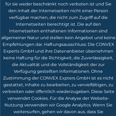
jeweils mehr als plus vier Prozent.
für sie weder beschränkt noch verboten ist und Sie
Weiterlesen
den Inhalt der Internetseiten nicht einer Person
verfügbar machen, die nicht zum Zugriff auf die
Internetseiten berechtigt ist. Die auf den
Internetseiten enthaltenen Informationen sind
allgemeiner Natur und stellen kein Angebot und keine
Empfehlungen dar. Haftungsausschluss: Die CONVEX
Experts GmbH und ihre Datenanbieter übernehmen
keine Haftung für die Richtigkeit, die Zuverlässigkeit,
die Aktualität und die Vollständigkeit der zur
Verfügung gestellten Informationen. Ohne
Nur Wandelanleihen
Zustimmung der CONVEX Expters GmbH ist es nicht
bieten solch
gestattet, Inhalte zu bearbeiten, zu vervielfältigen, zu
verbreiten oder öffentlich wiederzugeben. Diese Seite
langlaufende Optionen
verwendet Cookies. Für die Analyse der Website-
Nutzung verwenden wir Google Analyitcs. Wenn Sie
Mai 7, 2020
weitersurfen, gehen wir davon aus, dass Sie