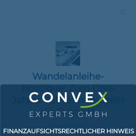
Wandelanleihe-
Boutique: Zum Drei-
Jahres-Jubiläum purzeln
die Rekorde
November 16, 2020
FINANZAUFSICHTSRECHTLICHER HINWEIS