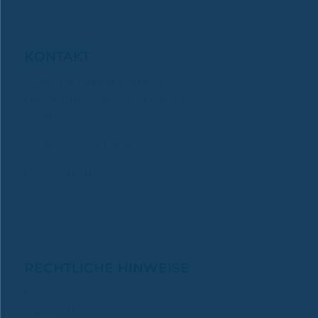
KONTAKT
CONVEX Experts GmbH
Habsburgergasse 6-8 Top 14
A-1010 Wien
Telefon: 0043 1 3615 700
Email:
info@convex-experts.com
RECHTLICHE HINWEISE
Impressum/Disclaimer
Datenschutz