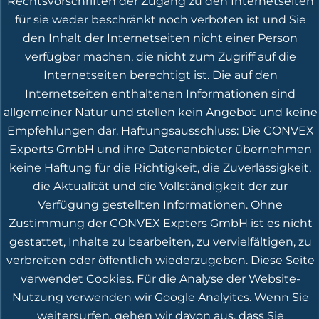
Rechtsvorschriften der Zugang zu den Internetseiten
für sie weder beschränkt noch verboten ist und Sie
den Inhalt der Internetseiten nicht einer Person
verfügbar machen, die nicht zum Zugriff auf die
Internetseiten berechtigt ist. Die auf den
Wandelanleihen: zurück in die
Internetseiten enthaltenen Informationen sind
Zukunft
allgemeiner Natur und stellen kein Angebot und keine
September 23, 2024
Empfehlungen dar. Haftungsausschluss: Die CONVEX
Experts GmbH und ihre Datenanbieter übernehmen
Wandelanleihen: zurück in die Zukunft
keine Haftung für die Richtigkeit, die Zuverlässigkeit,
die Aktualität und die Vollständigkeit der zur
Verfügung gestellten Informationen. Ohne
Fundview – Zins-Comeback
Zustimmung der CONVEX Expters GmbH ist es nicht
Boutiquen diskutieren Mehrwert
gestattet, Inhalte zu bearbeiten, zu vervielfältigen, zu
durch Nischen-Strategien bei
verbreiten oder öffentlich wiederzugeben. Diese Seite
Anleihen
verwendet Cookies. Für die Analyse der Website-
Nutzung verwenden wir Google Analyitcs. Wenn Sie
September 23, 2024
weitersurfen, gehen wir davon aus, dass Sie