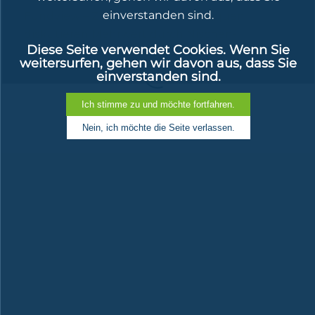
einverstanden sind.
Fundview – Zins-Comeback Boutiquen
diskutieren Mehrwert durch Nischen-
Diese Seite verwendet Cookies. Wenn Sie
Strategien bei Anleihen
weitersurfen, gehen wir davon aus, dass Sie
einverstanden sind.
Geschäftsführer Convex Experts:
Wir wollen die Nummer Eins bei
Wandelanleihenfonds sein
Juni 19, 2023
Weiterlesen