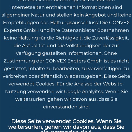
Internetseiten enthaltenen Informationen sind
KONTAKT
allgemeiner Natur und stellen kein Angebot und keine
CONVEX Experts GmbH
Empfehlungen dar. Haftungsausschluss: Die CONVEX
Habsburgergasse 6-8 Top 14
Experts GmbH und ihre Datenanbieter übernehmen
A-1010 Wien
keine Haftung für die Richtigkeit, die Zuverlässigkeit,
die Aktualität und die Vollständigkeit der zur
Telefon: 0043 1 3615 700
Verfügung gestellten Informationen. Ohne
Email:
info@convex-experts.com
Zustimmung der CONVEX Expters GmbH ist es nicht
gestattet, Inhalte zu bearbeiten, zu vervielfältigen, zu
verbreiten oder öffentlich wiederzugeben. Diese Seite
verwendet Cookies. Für die Analyse der Website-
Nutzung verwenden wir Google Analyitcs. Wenn Sie
RECHTLICHE HINWEISE
weitersurfen, gehen wir davon aus, dass Sie
einverstanden sind.
Impressum/Disclaimer
Datenschutz
Diese Seite verwendet Cookies. Wenn Sie
Beschwerdestelle
weitersurfen, gehen wir davon aus, dass Sie
Nachhaltigkeitsbezogene Offenlegung