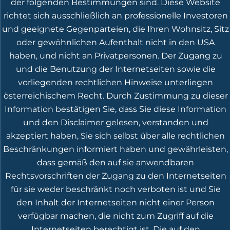
der folgenden Bestimmungen sind. Diese Website
Bernhard Birawe und Nils Lesser gegründete
richtet sich ausschließlich an professionelle Investoren
CONVEX Experts Erfolge vermelden.
und geeignete Gegenparteien, die Ihren Wohnsitz, Sitz
oder gewöhnlichen Aufenthalt nicht in den USA
Weiterlesen
haben, und nicht an Privatpersonen. Der Zugang zu
und die Benutzung der Internetseiten sowie die
vorliegenden rechtlichen Hinweise unterliegen
österreichischem Recht. Durch Zustimmung zu dieser
Eintrag teilen
Information bestätigen Sie, dass Sie diese Information
und den Disclaimer gelesen, verstanden und
akzeptiert haben, Sie sich selbst über alle rechtlichen
Beschränkungen informiert haben und gewährleisten,
dass gemäß den auf sie anwendbaren
Rechtsvorschriften der Zugang zu den Internetseiten
für sie weder beschränkt noch verboten ist und Sie
den Inhalt der Internetseiten nicht einer Person
verfügbar machen, die nicht zum Zugriff auf die
Internetseiten berechtigt ist. Die auf den