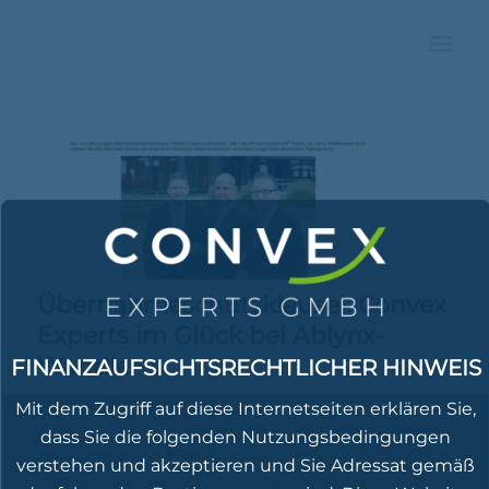
Übernahmeschutzklausel: Convex
Experts im Glück bei Ablynx-
Wandler
FINANZAUFSICHTSRECHTLICHER HINWEIS
Januar 9, 2018
Mit dem Zugriff auf diese Internetseiten erklären Sie,
dass Sie die folgenden Nutzungsbedingungen
Kaum gestartet, kann die von den drei
verstehen und akzeptieren und Sie Adressat gemäß
Wandelanleiheexperten Paul Hoffmann,